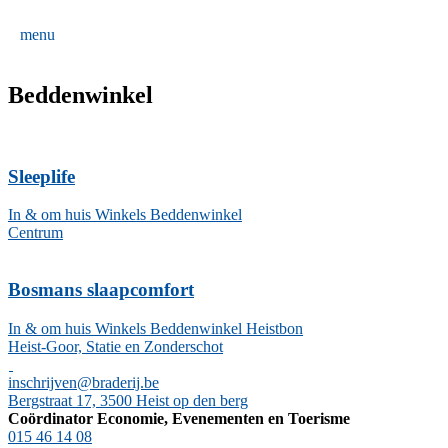
menu
Beddenwinkel
Sleeplife
In & om huis
Winkels
Beddenwinkel
Centrum
Bosmans slaapcomfort
In & om huis
Winkels
Beddenwinkel
Heistbon
Heist-Goor, Statie en Zonderschot
inschrijven@braderij.be
Bergstraat 17, 3500 Heist op den berg
Coördinator Economie, Evenementen en Toerisme
015 46 14 08