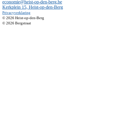
economie@heist-op-den-berg.be
Kerkplein 15, Heist-op-den-Berg
Privacyverklaring
© 2026 Heist-op-den-Berg
© 2026 Bergstraat